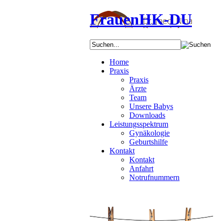
FrauenHK-DU
Home
Praxis
Praxis
Ärzte
Team
Unsere Babys
Downloads
Leistungsspektrum
Gynäkologie
Geburtshilfe
Kontakt
Kontakt
Anfahrt
Notrufnummern