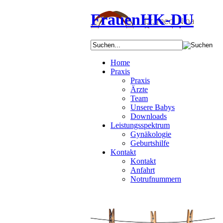
FrauenHK-DU
Home
Praxis
Praxis
Ärzte
Team
Unsere Babys
Downloads
Leistungsspektrum
Gynäkologie
Geburtshilfe
Kontakt
Kontakt
Anfahrt
Notrufnummern